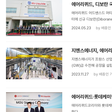
에어리퀴드, 디보란 
에어리퀴드 어드밴스드 머티어리얼
터에 신규 디보란(Dibora
2024.05.23
by
배종인
지멘스에너지, 에어리
지멘스에너지가 프랑스 산업용
(GW)급 수전해 공장을 설
2023.11.27
by
배종인 
에어리퀴드·롯데케미칼
에어리퀴드코리아와 롯데케미
한다.