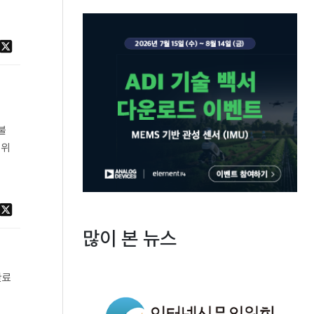
불
 위
많이 본 뉴스
완료