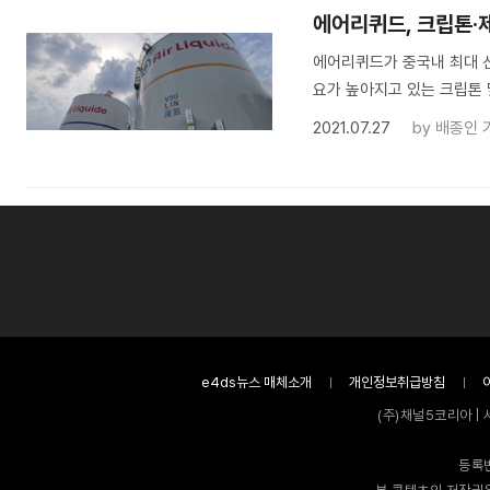
에어리퀴드, 크립톤·
에어리퀴드가 중국내 최대 산
요가 높아지고 있는 크립톤 
2021.07.27
by
배종인 
e4ds뉴스 매체소개
개인정보취급방침
(주)채널5코리아 | 
등록번