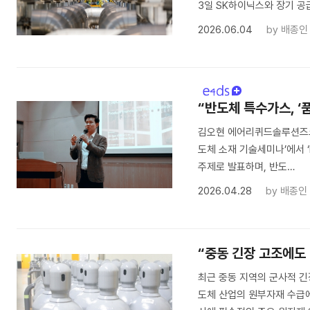
3일 SK하이닉스와 장기 공
2026.06.04
by
배종인
“반도체 특수가스, ‘
김오현 에어리퀴드솔루션즈코
도체 소재 기술세미나’에서 ‘Elec
주제로 발표하며, 반도…
2026.04.28
by
배종인
“중동 긴장 고조에도 
최근 중동 지역의 군사적 긴
도체 산업의 원부자재 수급에