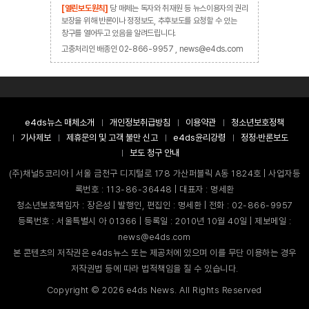
[열린보도원칙]
당 매체는 독자와 취재원 등 뉴스이용자의 권리
보장을 위해 반론이나 정정보도, 추후보도를 요청할 수 있는
창구를 열어두고 있음을 알려드립니다.
고충처리인 배종인 02-866-9957 , news@e4ds.com
e4ds뉴스 매체소개
개인정보취급방침
이용약관
청소년보호정책
기사제보
제휴문의 및 고객 불만 신고
e4ds윤리강령
정정·반론보도
보도 청구 안내
(주)채널5코리아 | 서울 금천구 디지털로 178 가산퍼블릭 A동 1824호 | 사업자등
록번호 : 113-86-36448 | 대표자 : 명세환
청소년보호책임자 : 장은성 | 발행인, 편집인 : 명세환 | 전화 : 02-866-9957
등록번호 : 서울특별시 아 01366 | 등록일 : 2010년 10월 40일 | 제보메일 :
news@e4ds.com
본 콘텐츠의 저작권은 e4ds뉴스 또는 제공처에 있으며 이를 무단 이용하는 경우
저작권법 등에 따라 법적책임을 질 수 있습니다.
Copyright ©
2026
e4ds News. All Rights Reserved