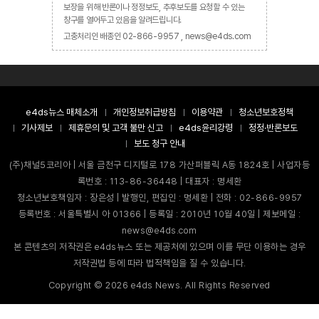
보장을 위해 반론이나 정정보도, 추후보도를 요청할 수 있는
창구를 열어두고 있음을 알려드립니다.
고충처리인 배종인 02-866-9957 , news@e4ds.com
e4ds뉴스 매체소개
개인정보취급방침
이용약관
청소년보호정책
기사제보
제휴문의 및 고객 불만 신고
e4ds윤리강령
정정·반론보도
보도 청구 안내
(주)채널5코리아 | 서울 금천구 디지털로 178 가산퍼블릭 A동 1824호 | 사업자등
록번호 : 113-86-36448 | 대표자 : 명세환
청소년보호책임자 : 장은성 | 발행인, 편집인 : 명세환 | 전화 : 02-866-9957
등록번호 : 서울특별시 아 01366 | 등록일 : 2010년 10월 40일 | 제보메일 :
news@e4ds.com
본 콘텐츠의 저작권은 e4ds뉴스 또는 제공처에 있으며 이를 무단 이용하는 경우
저작권법 등에 따라 법적책임을 질 수 있습니다.
Copyright ©
2026
e4ds News. All Rights Reserved