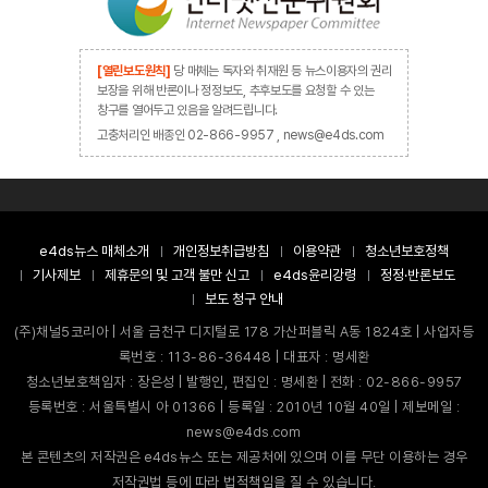
[열린보도원칙]
당 매체는 독자와 취재원 등 뉴스이용자의 권리
보장을 위해 반론이나 정정보도, 추후보도를 요청할 수 있는
창구를 열어두고 있음을 알려드립니다.
고충처리인 배종인 02-866-9957 , news@e4ds.com
e4ds뉴스 매체소개
개인정보취급방침
이용약관
청소년보호정책
기사제보
제휴문의 및 고객 불만 신고
e4ds윤리강령
정정·반론보도
보도 청구 안내
(주)채널5코리아 | 서울 금천구 디지털로 178 가산퍼블릭 A동 1824호 | 사업자등
록번호 : 113-86-36448 | 대표자 : 명세환
청소년보호책임자 : 장은성 | 발행인, 편집인 : 명세환 | 전화 : 02-866-9957
등록번호 : 서울특별시 아 01366 | 등록일 : 2010년 10월 40일 | 제보메일 :
news@e4ds.com
본 콘텐츠의 저작권은 e4ds뉴스 또는 제공처에 있으며 이를 무단 이용하는 경우
저작권법 등에 따라 법적책임을 질 수 있습니다.