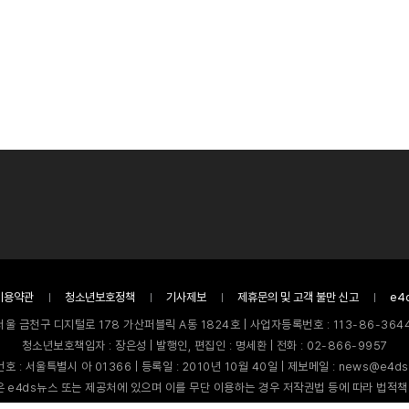
이용약관
청소년보호정책
기사제보
제휴문의 및 고객 불만 신고
e4
서울 금천구 디지털로 178 가산퍼블릭 A동 1824호 | 사업자등록번호 : 113-86-3644
청소년보호책임자 : 장은성 | 발행인, 편집인 : 명세환 | 전화 : 02-866-9957
호 : 서울특별시 아 01366 | 등록일 : 2010년 10월 40일 | 제보메일 : news@e4ds
 e4ds뉴스 또는 제공처에 있으며 이를 무단 이용하는 경우 저작권법 등에 따라 법적책