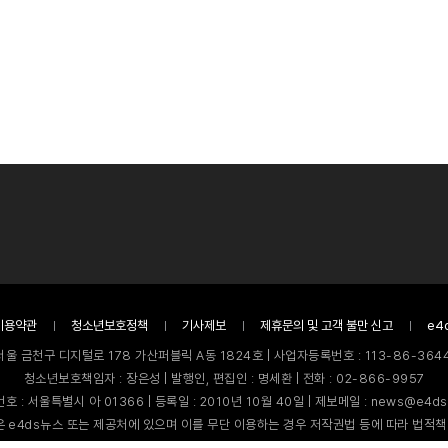
이용약관
청소년보호정책
기사제보
제휴문의 및 고객 불만 신고
e4
서울 금천구 디지털로 178 가산퍼블릭 A동 1824호 | 사업자등록번호 : 113-86-3644
청소년보호책임자 : 장은성 | 발행인, 편집인 : 명세환 | 전화 : 02-866-9957
호 : 서울특별시 아 01366 | 등록일 : 2010년 10월 40일 | 제보메일 : news@e4ds
 e4ds뉴스 또는 제공처에 있으며 이를 무단 이용하는 경우 저작권법 등에 따라 법적책