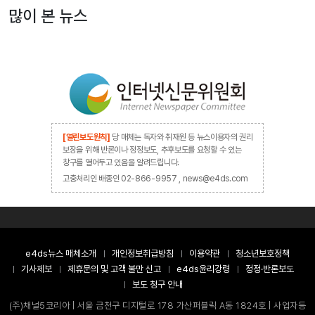
많이 본 뉴스
[열린보도원칙]
당 매체는 독자와 취재원 등 뉴스이용자의 권리
보장을 위해 반론이나 정정보도, 추후보도를 요청할 수 있는
창구를 열어두고 있음을 알려드립니다.
고충처리인 배종인 02-866-9957 , news@e4ds.com
e4ds뉴스 매체소개
개인정보취급방침
이용약관
청소년보호정책
기사제보
제휴문의 및 고객 불만 신고
e4ds윤리강령
정정·반론보도
보도 청구 안내
(주)채널5코리아 | 서울 금천구 디지털로 178 가산퍼블릭 A동 1824호 | 사업자등