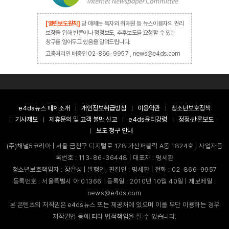
[열린보도원칙]
당 매체는 독자와 취재원 등 뉴스이용자의 권리
보장을 위해 반론이나 정정보도, 추후보도를 요청할 수 있는
창구를 열어두고 있음을 알려드립니다.
고충처리인 배종인 02-866-9957 , news@e4ds.com
e4ds뉴스 매체소개
개인정보취급방침
이용약관
청소년보호정책
기사제보
제휴문의 및 고객 불만 신고
e4ds윤리강령
정정·반론보도
보도 청구 안내
(주)채널5코리아 | 서울 금천구 디지털로 178 가산퍼블릭 A동 1824호 | 사업자등
록번호 : 113-86-36448 | 대표자 : 명세환
청소년보호책임자 : 장은성 | 발행인, 편집인 : 명세환 | 전화 : 02-866-9957
등록번호 : 서울특별시 아 01366 | 등록일 : 2010년 10월 40일 | 제보메일 :
news@e4ds.com
본 콘텐츠의 저작권은 e4ds뉴스 또는 제공처에 있으며 이를 무단 이용하는 경우
저작권법 등에 따라 법적책임을 질 수 있습니다.