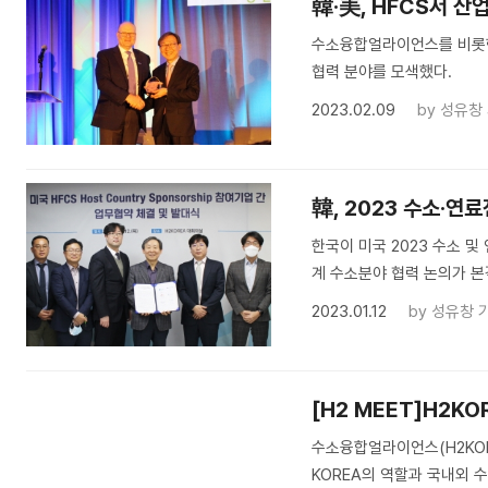
韓·美, HFCS서 산
수소융합얼라이언스를 비롯한
협력 분야를 모색했다.
2023.02.09
by
성유창
韓, 2023 수소·연
한국이 미국 2023 수소 및 
계 수소분야 협력 논의가 
2023.01.12
by
성유창 
[H2 MEET]H2K
수소융합얼라이언스(H2KOR
KOREA의 역할과 국내외 