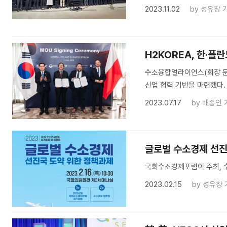
2023.11.02
by
성유창 
H2KOREA, 한·폴
수소융합얼라이언스(회장 문재
산업 협력 기반을 마련했다.
2023.07.17
by
배종인 
글로벌 수소경제 선진
국회수소경제포럼이 주최, 
2023.02.15
by
성유창 