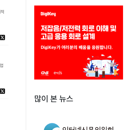
재적
산업
많이 본 뉴스