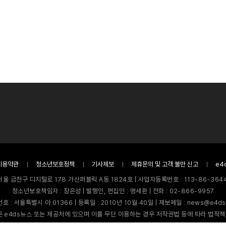
이용약관
청소년보호정책
기사제보
제휴문의 및 고객 불만 신고
e4
서울 금천구 디지털로 178 가산퍼블릭 A동 1824호 | 사업자등록번호 : 113-86-3644
청소년보호책임자 : 장은성 | 발행인, 편집인 : 명세환 | 전화 : 02-866-9957
호 : 서울특별시 아 01366 | 등록일 : 2010년 10월 40일 | 제보메일 : news@e4ds
 e4ds뉴스 또는 제공처에 있으며 이를 무단 이용하는 경우 저작권법 등에 따라 법적책