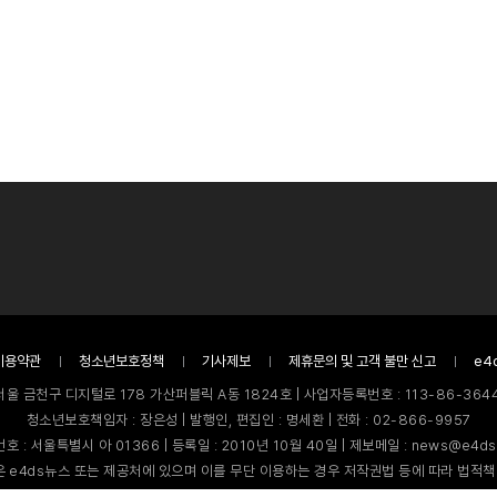
이용약관
청소년보호정책
기사제보
제휴문의 및 고객 불만 신고
e4
서울 금천구 디지털로 178 가산퍼블릭 A동 1824호 | 사업자등록번호 : 113-86-3644
청소년보호책임자 : 장은성 | 발행인, 편집인 : 명세환 | 전화 : 02-866-9957
호 : 서울특별시 아 01366 | 등록일 : 2010년 10월 40일 | 제보메일 : news@e4ds
 e4ds뉴스 또는 제공처에 있으며 이를 무단 이용하는 경우 저작권법 등에 따라 법적책