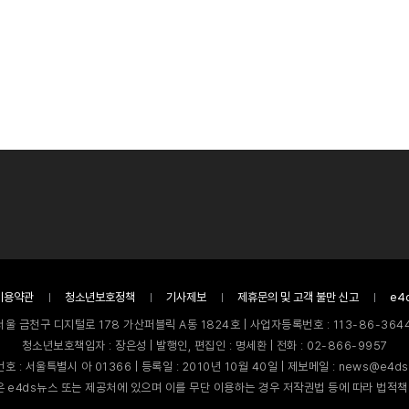
이용약관
청소년보호정책
기사제보
제휴문의 및 고객 불만 신고
e4
서울 금천구 디지털로 178 가산퍼블릭 A동 1824호 | 사업자등록번호 : 113-86-3644
청소년보호책임자 : 장은성 | 발행인, 편집인 : 명세환 | 전화 : 02-866-9957
호 : 서울특별시 아 01366 | 등록일 : 2010년 10월 40일 | 제보메일 : news@e4ds
 e4ds뉴스 또는 제공처에 있으며 이를 무단 이용하는 경우 저작권법 등에 따라 법적책