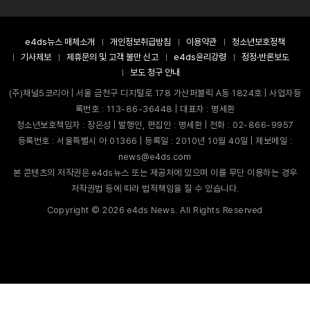
e4ds뉴스 매체소개
개인정보취급방침
이용약관
청소년보호정책
기사제보
제휴문의 및 고객 불만 신고
e4ds윤리강령
정정·반론보도
보도 청구 안내
(주)채널5코리아 | 서울 금천구 디지털로 178 가산퍼블릭 A동 1824호 | 사업자등
록번호 : 113-86-36448 | 대표자 : 명세환
청소년보호책임자 : 장은성 | 발행인, 편집인 : 명세환 | 전화 : 02-866-9957
등록번호 : 서울특별시 아 01366 | 등록일 : 2010년 10월 40일 | 제보메일 :
news@e4ds.com
본 콘텐츠의 저작권은 e4ds뉴스 또는 제공처에 있으며 이를 무단 이용하는 경우
저작권법 등에 따라 법적책임을 질 수 있습니다.
Copyright ©
2026
e4ds News. All Rights Reserved