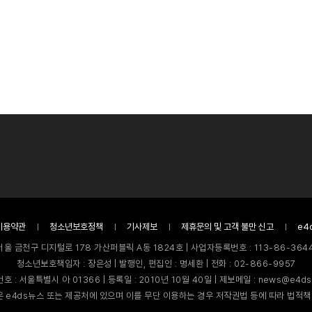
이용약관
청소년보호정책
기사제보
제휴문의 및 고객 불만 신고
e4
서울 금천구 디지털로 178 가산퍼블릭 A동 1824호 | 사업자등록번호 : 113-86-3644
청소년보호책임자 : 장은성 | 발행인, 편집인 : 명세환 | 전화 : 02-866-9957
호 : 서울특별시 아 01366 | 등록일 : 2010년 10월 40일 | 제보메일 : news@e4ds
 e4ds뉴스 또는 제공처에 있으며 이를 무단 이용하는 경우 저작권법 등에 따라 법적책