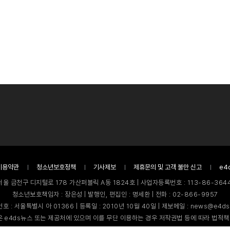
이용약관
청소년보호정책
기사제보
제휴문의 및 고객 불만 신고
e4
서울 금천구 디지털로 178 가산퍼블릭 A동 1824호 | 사업자등록번호 : 113-86-3644
청소년보호책임자 : 장은성 | 발행인, 편집인 : 명세환 | 전화 : 02-866-9957
호 : 서울특별시 아 01366 | 등록일 : 2010년 10월 40일 | 제보메일 : news@e4ds
 e4ds뉴스 또는 제공처에 있으며 이를 무단 이용하는 경우 저작권법 등에 따라 법적책