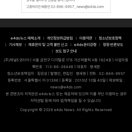
고충처리인 배종인 02-866-9957 , news@e4ds.com
e4ds뉴스 매체소개
개인정보취급방침
이용약관
청소년보호정책
기사제보
제휴문의 및 고객 불만 신고
e4ds윤리강령
정정·반론보도
보도 청구 안내
(주)채널5코리아 | 서울 금천구 디지털로 178 가산퍼블릭 A동 1824호 | 사업자등
록번호 : 113-86-36448 | 대표자 : 명세환
청소년보호책임자 : 장은성 | 발행인, 편집인 : 명세환 | 전화 : 02-866-9957
등록번호 : 서울특별시 아 01366 | 등록일 : 2010년 10월 40일 | 제보메일 :
news@e4ds.com
본 콘텐츠의 저작권은 e4ds뉴스 또는 제공처에 있으며 이를 무단 이용하는 경우
저작권법 등에 따라 법적책임을 질 수 있습니다.
Copyright ©
2026
e4ds News. All Rights Reserved