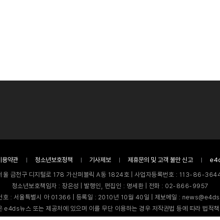
이용약관
청소년보호정책
기사제보
제휴문의 및 고객 불만 신고
e4
서울 금천구 디지털로 178 가산퍼블릭 A동 1824호 | 사업자등록번호 : 113-86-3644
청소년보호책임자 : 장은성 | 발행인, 편집인 : 명세환 | 전화 : 02-866-9957
호 : 서울특별시 아 01366 | 등록일 : 2010년 10월 40일 | 제보메일 : news@e4ds
 e4ds뉴스 또는 제공처에 있으며 이를 무단 이용하는 경우 저작권법 등에 따라 법적책