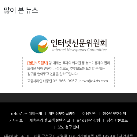
많이 본 뉴스
[열린보도원칙]
당 매체는 독자와 취재원 등 뉴스이용자의 권리
보장을 위해 반론이나 정정보도, 추후보도를 요청할 수 있는
창구를 열어두고 있음을 알려드립니다.
고충처리인 배종인 02-866-9957 , news@e4ds.com
e4ds뉴스 매체소개
개인정보취급방침
이용약관
청소년보호정책
기사제보
제휴문의 및 고객 불만 신고
e4ds윤리강령
정정·반론보도
보도 청구 안내
(주)채널5코리아 | 서울 금천구 디지털로 178 가산퍼블릭 A동 1824호 | 사업자등