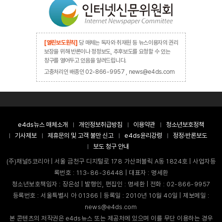
[열린보도원칙]
당 매체는 독자와 취재원 등 뉴스이용자의 권리
보장을 위해 반론이나 정정보도, 추후보도를 요청할 수 있는
창구를 열어두고 있음을 알려드립니다.
고충처리인 배종인 02-866-9957 , news@e4ds.com
e4ds뉴스 매체소개
개인정보취급방침
이용약관
청소년보호정책
기사제보
제휴문의 및 고객 불만 신고
e4ds윤리강령
정정·반론보도
보도 청구 안내
(주)채널5코리아 | 서울 금천구 디지털로 178 가산퍼블릭 A동 1824호 | 사업자등
록번호 : 113-86-36448 | 대표자 : 명세환
청소년보호책임자 : 장은성 | 발행인, 편집인 : 명세환 | 전화 : 02-866-9957
등록번호 : 서울특별시 아 01366 | 등록일 : 2010년 10월 40일 | 제보메일 :
news@e4ds.com
본 콘텐츠의 저작권은 e4ds뉴스 또는 제공처에 있으며 이를 무단 이용하는 경우