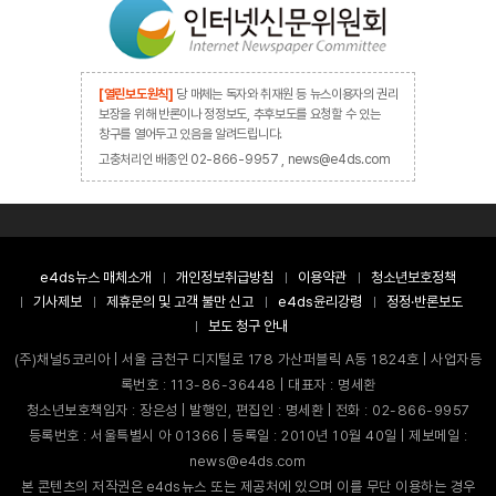
[열린보도원칙]
당 매체는 독자와 취재원 등 뉴스이용자의 권리
보장을 위해 반론이나 정정보도, 추후보도를 요청할 수 있는
창구를 열어두고 있음을 알려드립니다.
고충처리인 배종인 02-866-9957 , news@e4ds.com
e4ds뉴스 매체소개
개인정보취급방침
이용약관
청소년보호정책
기사제보
제휴문의 및 고객 불만 신고
e4ds윤리강령
정정·반론보도
보도 청구 안내
(주)채널5코리아 | 서울 금천구 디지털로 178 가산퍼블릭 A동 1824호 | 사업자등
록번호 : 113-86-36448 | 대표자 : 명세환
청소년보호책임자 : 장은성 | 발행인, 편집인 : 명세환 | 전화 : 02-866-9957
등록번호 : 서울특별시 아 01366 | 등록일 : 2010년 10월 40일 | 제보메일 :
news@e4ds.com
본 콘텐츠의 저작권은 e4ds뉴스 또는 제공처에 있으며 이를 무단 이용하는 경우