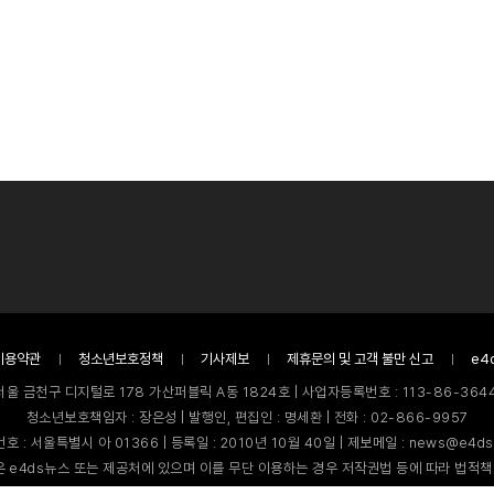
이용약관
청소년보호정책
기사제보
제휴문의 및 고객 불만 신고
e4
서울 금천구 디지털로 178 가산퍼블릭 A동 1824호 | 사업자등록번호 : 113-86-3644
청소년보호책임자 : 장은성 | 발행인, 편집인 : 명세환 | 전화 : 02-866-9957
호 : 서울특별시 아 01366 | 등록일 : 2010년 10월 40일 | 제보메일 : news@e4ds
 e4ds뉴스 또는 제공처에 있으며 이를 무단 이용하는 경우 저작권법 등에 따라 법적책