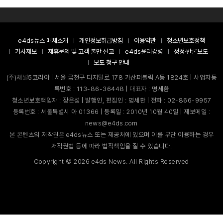
e4ds뉴스 매체소개
개인정보취급방침
이용약관
청소년보호정책
기사제보
제휴문의 및 고객 불만 신고
e4ds윤리강령
정정·반론보도
보도 청구 안내
(주)채널5코리아 | 서울 금천구 디지털로 178 가산퍼블릭 A동 1824호 | 사업자등
록번호 : 113-86-36448 | 대표자 : 명세환
청소년보호책임자 : 장은성 | 발행인, 편집인 : 명세환 | 전화 : 02-866-9957
등록번호 : 서울특별시 아 01366 | 등록일 : 2010년 10월 40일 | 제보메일 :
news@e4ds.com
본 콘텐츠의 저작권은 e4ds뉴스 또는 제공처에 있으며 이를 무단 이용하는 경우
저작권법 등에 따라 법적책임을 질 수 있습니다.
Copyright ©
2026
e4ds News. All Rights Reserved