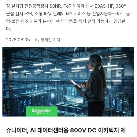
장 설치형 전원공급장치 S8NR, ToF 레이저 센서 E3AS-HF, 360°
근접 센서 E2B, 소형 파워 릴레이 MY 시리즈 등 산업자동화·스마트 농
업·물류·제조·인프라 분야의 핵심 부품을 즉시 선적 가능하게 공급한
다.
2026.08.05
by
명세환 기자
슈나이더, AI 데이터센터용 800V DC 아키텍처 제