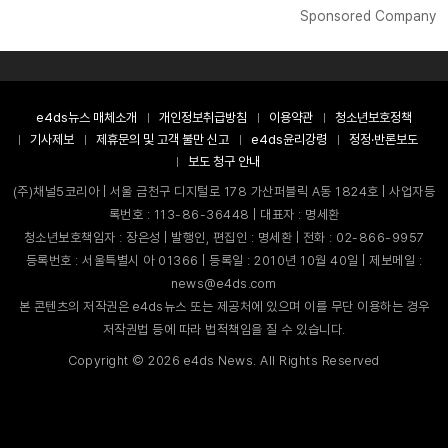
Sponsored Company
e4ds뉴스 매체소개
개인정보취급방침
이용약관
청소년보호정책
기사제보
제휴문의 및 고객 불만 신고
e4ds윤리강령
정정·반론보도
보도 청구 안내
(주)채널5코리아 | 서울 금천구 디지털로 178 가산퍼블릭 A동 1824호 | 사업자등
록번호 : 113-86-36448 | 대표자 : 명세환
청소년보호책임자 : 장은성 | 발행인, 편집인 : 명세환 | 전화 : 02-866-9957
등록번호 : 서울특별시 아 01366 | 등록일 : 2010년 10월 40일 | 제보메일 :
news@e4ds.com
본 콘텐츠의 저작권은 e4ds뉴스 또는 제공처에 있으며 이를 무단 이용하는 경우
저작권법 등에 따라 법적책임을 질 수 있습니다.
Copyright ©
2026
e4ds News. All Rights Reserved