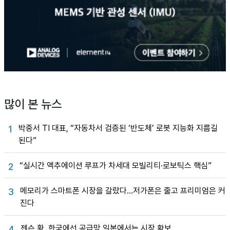
많이 본 뉴스
박중서 TI 대표, “자동차서 검증된 ‘반도체’ 로봇 지능화 지름길
1
된다”
“실시간 액추에이션 루프가 차세대 모빌리티·로보틱스 핵심”
2
메모리가 스마트폰 시장을 갈랐다…저가폰은 줄고 프리미엄은 커
3
진다
젠슨 황, 한국에선 공급망 일본에서는 시장 확보
4