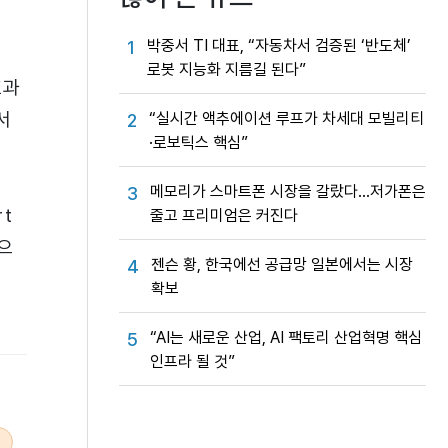
박중서 TI 대표, “자동차서 검증된 ‘반도체’
1
로봇 지능화 지름길 된다”
효과
서
“실시간 액추에이션 루프가 차세대 모빌리티
2
·로보틱스 핵심”
메모리가 스마트폰 시장을 갈랐다…저가폰은
3
rt
줄고 프리미엄은 커진다
으
젠슨 황, 한국에선 공급망 일본에서는 시장
4
확보
“AI는 새로운 산업, AI 팩토리 산업혁명 핵심
5
인프라 될 것”