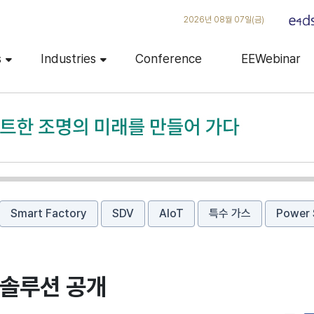
2026년 08월 07일(금)
s
Industries
Conference
EEWebinar
Smart Factory
SDV
AIoT
특수 가스
Power 
 솔루션 공개