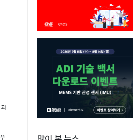
를
업과
많이 본 뉴스
하우