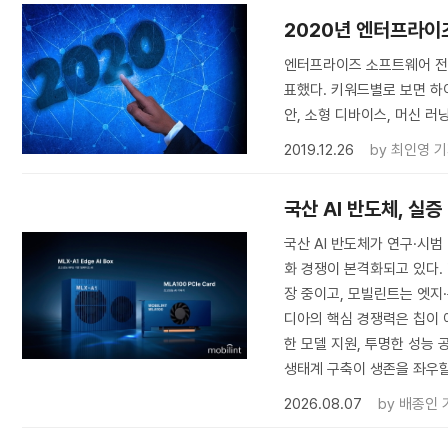
2020년 엔터프라이
엔터프라이즈 소프트웨어 전문
표했다. 키워드별로 보면 하
안, 소형 디바이스, 머신 러
2019.12.26
by
최인영 
국산 AI 반도체, 실
국산 AI 반도체가 연구·시범
화 경쟁이 본격화되고 있다.
장 중이고, 모빌린트는 엣지
디아의 핵심 경쟁력은 칩이 
한 모델 지원, 투명한 성능 
생태계 구축이 생존을 좌우할
2026.08.07
by
배종인 