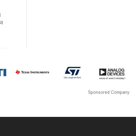
제
전과
Sponsored Company