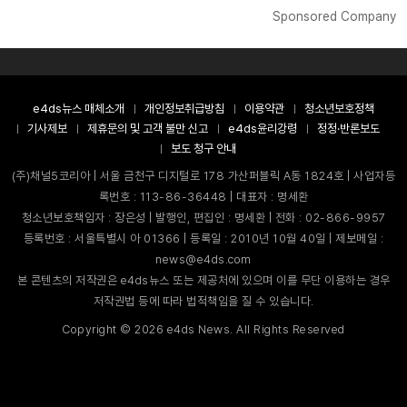
Sponsored Company
e4ds뉴스 매체소개
개인정보취급방침
이용약관
청소년보호정책
기사제보
제휴문의 및 고객 불만 신고
e4ds윤리강령
정정·반론보도
보도 청구 안내
(주)채널5코리아 | 서울 금천구 디지털로 178 가산퍼블릭 A동 1824호 | 사업자등
록번호 : 113-86-36448 | 대표자 : 명세환
청소년보호책임자 : 장은성 | 발행인, 편집인 : 명세환 | 전화 : 02-866-9957
등록번호 : 서울특별시 아 01366 | 등록일 : 2010년 10월 40일 | 제보메일 :
news@e4ds.com
본 콘텐츠의 저작권은 e4ds뉴스 또는 제공처에 있으며 이를 무단 이용하는 경우
저작권법 등에 따라 법적책임을 질 수 있습니다.
Copyright ©
2026
e4ds News. All Rights Reserved