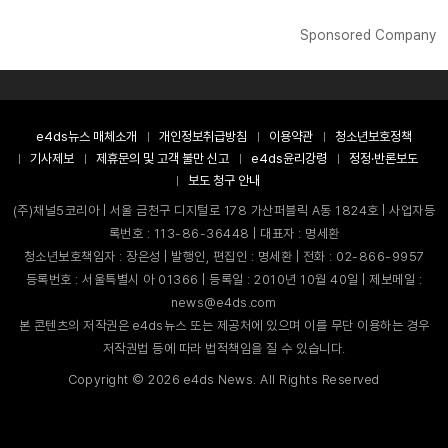
Sponsored Company
e4ds뉴스 매체소개
개인정보취급방침
이용약관
청소년보호정책
기사제보
제휴문의 및 고객 불만 신고
e4ds윤리강령
정정·반론보도
보도 청구 안내
(주)채널5코리아 | 서울 금천구 디지털로 178 가산퍼블릭 A동 1824호 | 사업자등
록번호 : 113-86-36448 | 대표자 : 명세환
청소년보호책임자 : 장은성 | 발행인, 편집인 : 명세환 | 전화 : 02-866-9957
등록번호 : 서울특별시 아 01366 | 등록일 : 2010년 10월 40일 | 제보메일 :
news@e4ds.com
본 콘텐츠의 저작권은 e4ds뉴스 또는 제공처에 있으며 이를 무단 이용하는 경우
저작권법 등에 따라 법적책임을 질 수 있습니다.
Copyright ©
2026
e4ds News. All Rights Reserved