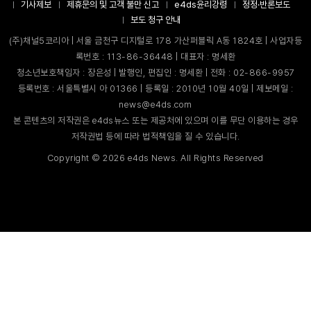
기사제보
제휴문의 및 고객 불만 신고
e4ds윤리강령
정정·반론보도
보도 청구 안내
(주)채널5코리아 | 서울 금천구 디지털로 178 가산퍼블릭 A동 1824호 | 사업자등
록번호 : 113-86-36448 | 대표자 : 명세환
청소년보호책임자 : 장은성 | 발행인, 편집인 : 명세환 | 전화 : 02-866-9957
등록번호 : 서울특별시 아 01366 | 등록일 : 2010년 10월 40일 | 제보메일 :
news@e4ds.com
본 콘텐츠의 저작권은 e4ds뉴스 또는 제공처에 있으며 이를 무단 이용하는 경우
저작권법 등에 따라 법적책임을 질 수 있습니다.
Copyright ©
2026
e4ds News. All Rights Reserved