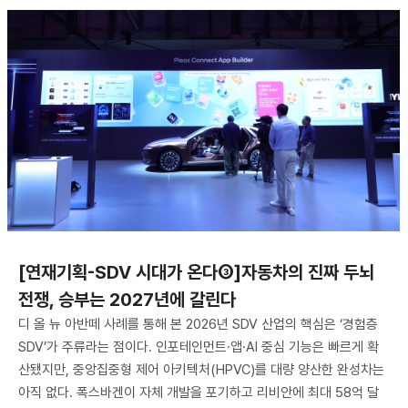
[연재기획-SDV 시대가 온다③]자동차의 진짜 두뇌
전쟁, 승부는 2027년에 갈린다
디 올 뉴 아반떼 사례를 통해 본 2026년 SDV 산업의 핵심은 ‘경험층
SDV’가 주류라는 점이다. 인포테인먼트·앱·AI 중심 기능은 빠르게 확
산됐지만, 중앙집중형 제어 아키텍처(HPVC)를 대량 양산한 완성차는
아직 없다. 폭스바겐이 자체 개발을 포기하고 리비안에 최대 58억 달