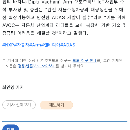
딥티 바차니(Dipti Vachani) Arm 오토모티브·IoT사업부 수
석 부사장 및 총괄은 “완전 자율주행차량의 대량생산을 위해
선 확장가능하고 안전한 ADAS 개발이 필수”라며 “이를 위해
AVCC는 자동차 산업계의 리더들을 모아 복잡한 기반 기술 및
컴퓨팅 어려움을 해결할 것”이라고 말했다.
#
NXP
#
자동차
#
Arm
#
엔비디아
#
ADAS
본 기사에 대한 정정·반론·추후보도 청구는
보도 청구 안내
를, 그간 게재된
보도문은
정정·반론보도 모아보기
를 참고해 주세요.
최인영 기자
기사 전체보기
제보하기
댓글