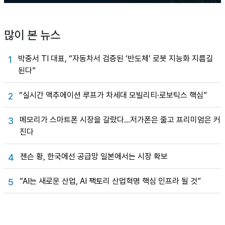
많이 본 뉴스
박중서 TI 대표, “자동차서 검증된 ‘반도체’ 로봇 지능화 지름길
1
된다”
“실시간 액추에이션 루프가 차세대 모빌리티·로보틱스 핵심”
2
메모리가 스마트폰 시장을 갈랐다…저가폰은 줄고 프리미엄은 커
3
진다
젠슨 황, 한국에선 공급망 일본에서는 시장 확보
4
“AI는 새로운 산업, AI 팩토리 산업혁명 핵심 인프라 될 것”
5