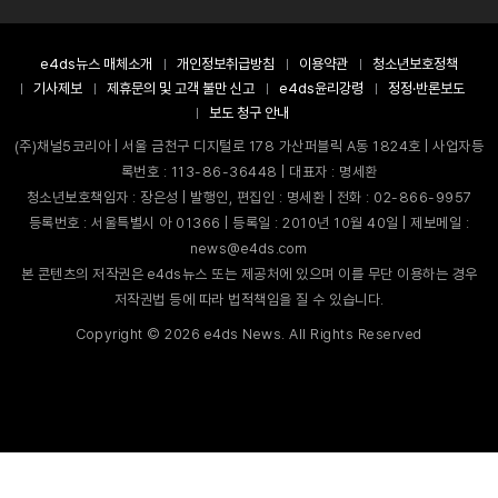
e4ds뉴스 매체소개
개인정보취급방침
이용약관
청소년보호정책
기사제보
제휴문의 및 고객 불만 신고
e4ds윤리강령
정정·반론보도
보도 청구 안내
(주)채널5코리아 | 서울 금천구 디지털로 178 가산퍼블릭 A동 1824호 | 사업자등
록번호 : 113-86-36448 | 대표자 : 명세환
청소년보호책임자 : 장은성 | 발행인, 편집인 : 명세환 | 전화 : 02-866-9957
등록번호 : 서울특별시 아 01366 | 등록일 : 2010년 10월 40일 | 제보메일 :
news@e4ds.com
본 콘텐츠의 저작권은 e4ds뉴스 또는 제공처에 있으며 이를 무단 이용하는 경우
저작권법 등에 따라 법적책임을 질 수 있습니다.
Copyright ©
2026
e4ds News. All Rights Reserved