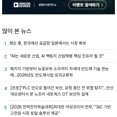
많이 본 뉴스
젠슨 황, 한국에선 공급망 일본에서는 시장 확보
1
“AI는 새로운 산업, AI 팩토리 산업혁명 핵심 인프라 될 것”
2
패키지 기판부터 뉴로모픽 소자까지 차세대 반도체 기술 한눈
3
에…2026년도 반도체사업 성과교류회
[르포]“PLC 안으로 들어간 보안, 공정 중단 전 위협 탐지”…안산
4
데모센터서 본 노조미 네트웍스 OT 보안의 실제
[2026 전력전자학술대회]최대한 아성코리아 전무, “SiC 기반
5
고전압 시장 토털 솔루션 제공”