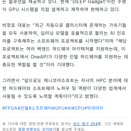
는 솔루션을 제공하고 있다. 현재 ‘DEEP Gadget’이란 수랭
식 GPU 시스템을 직접 설계하고 제작하여 판매하고 있다.
박정호 대표는 “최근 자동으로 클러스터에 존재하는 가속기들
을 모두 사용하여, 딥러닝 모델을 효율적으로 돌리는 AI 인프
라를 구축해주는 소프트웨어 프로젝트를 시작했다”라며 “해당
프로젝트는 여러 백엔드 하드웨어 아키텍처를 지원하는데, 이
프로젝트에서 OneAPI가 다양한 인텔 하드웨어를 지원하는 데
중요한 역할을 할 것”이라 기대했다.
그러면서 “앞으로도 매니코어소프트는 자사의 HPC 분야에 대
한 하드웨어와 소프트웨어 노하우 및 역량이 다양한 업계에서
사용될 수 있도록 노력할 계획이다”라고 밝혔다.
#
FPGA
#
인텔
#
소프트웨어
#
GPU
#
AI
#
CPU
#
빅데이터
본 기사에 대한 정정·반론·추후보도 청구는
보도 청구 안내
를, 그간 게재된
보도문은
정정·반론보도 모아보기
를 참고해 주세요.