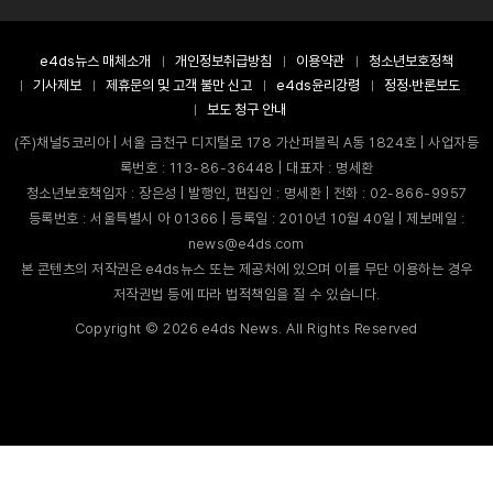
e4ds뉴스 매체소개
개인정보취급방침
이용약관
청소년보호정책
기사제보
제휴문의 및 고객 불만 신고
e4ds윤리강령
정정·반론보도
보도 청구 안내
(주)채널5코리아 | 서울 금천구 디지털로 178 가산퍼블릭 A동 1824호 | 사업자등
록번호 : 113-86-36448 | 대표자 : 명세환
청소년보호책임자 : 장은성 | 발행인, 편집인 : 명세환 | 전화 : 02-866-9957
등록번호 : 서울특별시 아 01366 | 등록일 : 2010년 10월 40일 | 제보메일 :
news@e4ds.com
본 콘텐츠의 저작권은 e4ds뉴스 또는 제공처에 있으며 이를 무단 이용하는 경우
저작권법 등에 따라 법적책임을 질 수 있습니다.
Copyright ©
2026
e4ds News. All Rights Reserved