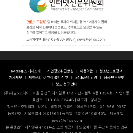
[열린보도원칙]
당 매체는 독자와 취재원 등 뉴스이용자의 권리
보장을 위해 반론이나 정정보도, 추후보도를 요청할 수 있는
창구를 열어두고 있음을 알려드립니다.
고충처리인 배종인 02-866-9957 , news@e4ds.com
e4ds뉴스 매체소개
개인정보취급방침
이용약관
청소년보호정책
기사제보
제휴문의 및 고객 불만 신고
e4ds윤리강령
정정·반론보도
보도 청구 안내
(주)채널5코리아 | 서울 금천구 디지털로 178 가산퍼블릭 A동 1824호 | 사업자등
록번호 : 113-86-36448 | 대표자 : 명세환
청소년보호책임자 : 장은성 | 발행인, 편집인 : 명세환 | 전화 : 02-866-9957
등록번호 : 서울특별시 아 01366 | 등록일 : 2010년 10월 40일 | 제보메일 :
news@e4ds.com
본 콘텐츠의 저작권은 e4ds뉴스 또는 제공처에 있으며 이를 무단 이용하는 경우