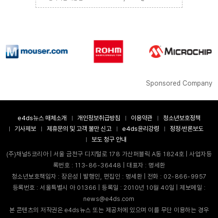
Sponsored Company
e4ds뉴스 매체소개
개인정보취급방침
이용약관
청소년보호정책
기사제보
제휴문의 및 고객 불만 신고
e4ds윤리강령
정정·반론보도
보도 청구 안내
(주)채널5코리아 | 서울 금천구 디지털로 178 가산퍼블릭 A동 1824호 | 사업자등
록번호 : 113-86-36448 | 대표자 : 명세환
청소년보호책임자 : 장은성 | 발행인, 편집인 : 명세환 | 전화 : 02-866-9957
등록번호 : 서울특별시 아 01366 | 등록일 : 2010년 10월 40일 | 제보메일 :
news@e4ds.com
본 콘텐츠의 저작권은 e4ds뉴스 또는 제공처에 있으며 이를 무단 이용하는 경우