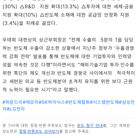
(30%) △R&D 지원 확대(13.3%) △투자에 대한 세제·금융
지원 확대(10%) △반도체 소재에 대한 공급망 안정화 지원
(3.4%)을 차례로 꼽았다.
우태희 대한상의 상근부회장은 "전체 수출의 5분의 1을 담당
하는 반도체 수출이 감소한 상황에서 지난주 정부가 '수출경쟁
력 강화 전략' 발표를 통해 반도체에 대한 기업투자와 인력양
성을 약속한 것은 다행"이라면서도 "해외기술기업 투자‧인수를
위한 특단의 제도 개선과 반도체 경쟁국 사이에서의 적극적이
고 세련된 외교 등 반도체분야 초격차 유지를 위한 보다 근원
적 노력이 필요한 시기"라고 말했다.
#
파운드리
#
메모리
#
SK하이닉스
#
반도체협회
#
시스템반도체
#
삼성전
자
#
LG전자
본 기사에 대한 정정·반론·추후보도 청구는
보도 청구 안내
를, 그간 게재된
보도문은
정정·반론보도 모아보기
를 참고해 주세요.