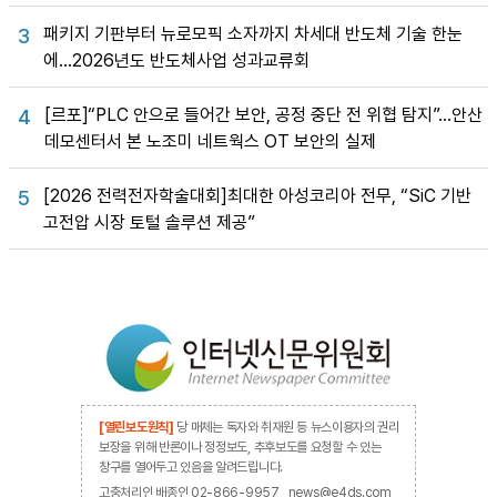
패키지 기판부터 뉴로모픽 소자까지 차세대 반도체 기술 한눈
3
에…2026년도 반도체사업 성과교류회
[르포]“PLC 안으로 들어간 보안, 공정 중단 전 위협 탐지”…안산
4
데모센터서 본 노조미 네트웍스 OT 보안의 실제
[2026 전력전자학술대회]최대한 아성코리아 전무, “SiC 기반
5
고전압 시장 토털 솔루션 제공”
[열린보도원칙]
당 매체는 독자와 취재원 등 뉴스이용자의 권리
보장을 위해 반론이나 정정보도, 추후보도를 요청할 수 있는
창구를 열어두고 있음을 알려드립니다.
고충처리인 배종인 02-866-9957 , news@e4ds.com