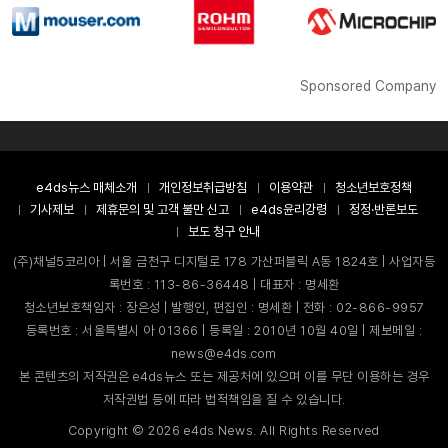
Sponsored Company
e4ds뉴스 매체소개
개인정보취급방침
이용약관
청소년보호정책
기사제보
제휴문의 및 고객 불만 신고
e4ds윤리강령
정정·반론보도
보도 청구 안내
(주)채널5코리아 | 서울 금천구 디지털로 178 가산퍼블릭 A동 1824호 | 사업자등
록번호 : 113-86-36448 | 대표자 : 명세환
청소년보호책임자 : 장은성 | 발행인, 편집인 : 명세환 | 전화 : 02-866-9957
등록번호 : 서울특별시 아 01366 | 등록일 : 2010년 10월 40일 | 제보메일 :
news@e4ds.com
본 콘텐츠의 저작권은 e4ds뉴스 또는 제공처에 있으며 이를 무단 이용하는 경우
저작권법 등에 따라 법적책임을 질 수 있습니다.
Copyright ©
2026
e4ds News. All Rights Reserved