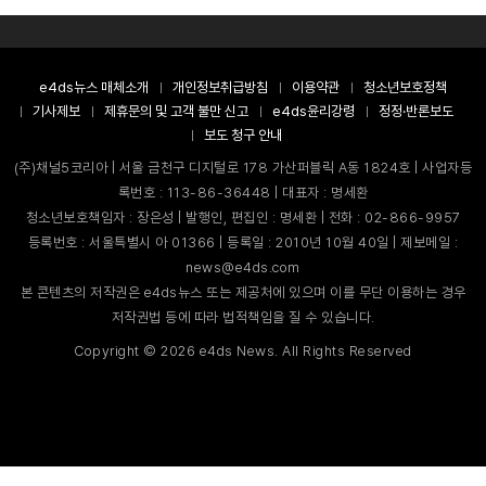
e4ds뉴스 매체소개
개인정보취급방침
이용약관
청소년보호정책
기사제보
제휴문의 및 고객 불만 신고
e4ds윤리강령
정정·반론보도
보도 청구 안내
(주)채널5코리아 | 서울 금천구 디지털로 178 가산퍼블릭 A동 1824호 | 사업자등
록번호 : 113-86-36448 | 대표자 : 명세환
청소년보호책임자 : 장은성 | 발행인, 편집인 : 명세환 | 전화 : 02-866-9957
등록번호 : 서울특별시 아 01366 | 등록일 : 2010년 10월 40일 | 제보메일 :
news@e4ds.com
본 콘텐츠의 저작권은 e4ds뉴스 또는 제공처에 있으며 이를 무단 이용하는 경우
저작권법 등에 따라 법적책임을 질 수 있습니다.
Copyright ©
2026
e4ds News. All Rights Reserved