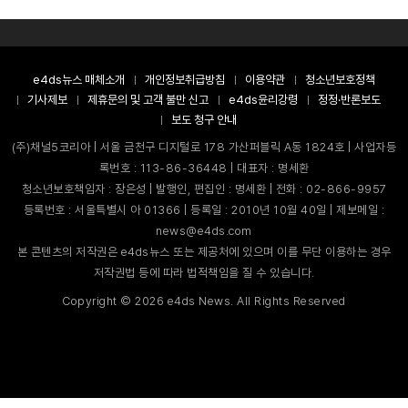
e4ds뉴스 매체소개
개인정보취급방침
이용약관
청소년보호정책
기사제보
제휴문의 및 고객 불만 신고
e4ds윤리강령
정정·반론보도
보도 청구 안내
(주)채널5코리아 | 서울 금천구 디지털로 178 가산퍼블릭 A동 1824호 | 사업자등
록번호 : 113-86-36448 | 대표자 : 명세환
청소년보호책임자 : 장은성 | 발행인, 편집인 : 명세환 | 전화 : 02-866-9957
등록번호 : 서울특별시 아 01366 | 등록일 : 2010년 10월 40일 | 제보메일 :
news@e4ds.com
본 콘텐츠의 저작권은 e4ds뉴스 또는 제공처에 있으며 이를 무단 이용하는 경우
저작권법 등에 따라 법적책임을 질 수 있습니다.
Copyright ©
2026
e4ds News. All Rights Reserved