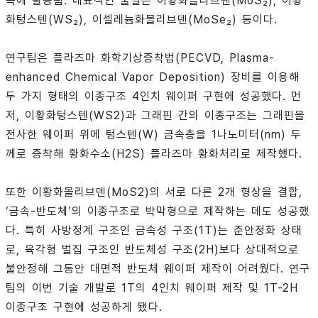
쪽에 활용됨. 대표적인 물질은 이황화몰리브덴(MoS₂), 이황
화텅스텐(WS₂), 이셀레늄화몰리브덴(MoSe₂) 등이다.
연구팀은 플라즈마 화학기상증착법(PECVD, Plasma-
enhanced Chemical Vapor Deposition) 장비를 이용해
두 가지 형태의 이종구조 4인치 웨이퍼 구현에 성공했다. 먼
저, 이황화텅스텐(WS2)과 그래핀 간의 이종구조는 그래핀을
전사한 웨이퍼 위에 텅스텐(W) 금속층을 1나노미터(nm) 두
께로 증착해 황화수소(H2S) 플라즈마 황화처리로 제작했다.
또한 이황화몰리브덴(MoS2)의 서로 다른 2개 형상을 결합,
‘금속-반도체’의 이종구조로 박막형으로 제작하는 데도 성공했
다. 특히 사방정계 구조인 금속성 구조(1T)는 준안정화 상태
로, 육각형 벌집 구조인 반도체성 구조(2H)보다 상대적으로
불안정해 그동안 대면적 반도체 웨이퍼 제작이 어려웠다. 연구
팀의 이번 기술 개발로 1T의 4인치 웨이퍼 제작 및 1T-2H
이종구조 구현에 성공하게 됐다.