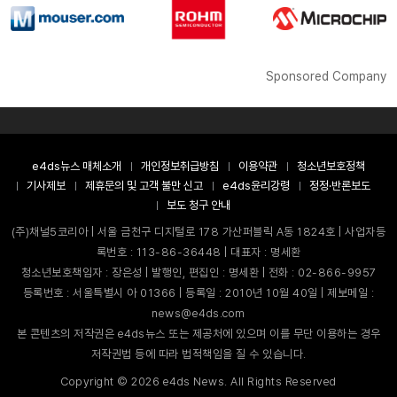
Sponsored Company
e4ds뉴스 매체소개
개인정보취급방침
이용약관
청소년보호정책
기사제보
제휴문의 및 고객 불만 신고
e4ds윤리강령
정정·반론보도
보도 청구 안내
(주)채널5코리아 | 서울 금천구 디지털로 178 가산퍼블릭 A동 1824호 | 사업자등
록번호 : 113-86-36448 | 대표자 : 명세환
청소년보호책임자 : 장은성 | 발행인, 편집인 : 명세환 | 전화 : 02-866-9957
등록번호 : 서울특별시 아 01366 | 등록일 : 2010년 10월 40일 | 제보메일 :
news@e4ds.com
본 콘텐츠의 저작권은 e4ds뉴스 또는 제공처에 있으며 이를 무단 이용하는 경우
저작권법 등에 따라 법적책임을 질 수 있습니다.
Copyright ©
2026
e4ds News. All Rights Reserved