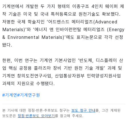
기계연에서 개발한 두 가지 형태의 이종구조 4인치 웨이퍼 제
작 기술은 미국 및 국내 특허등록으로 원천기술도 확보했다.
저명한 국제 학술지인 ‘어드밴스드 메터리얼즈(Advanced
Materials)’와 ‘에너지 앤 인바이런먼탈 메터리얼즈 (Energy
& Environmental Materials)’에도 표지논문으로 각각 선정
됐다.
한편, 이번 연구는 기계연 기본사업인 ‘반도체, 디스플레이 산
업 핵심 공정용 플라즈마 장비 기반 원천 기술 개발’ 과제 및
기계연 창의도전연구사업, 산업통상자원부 인력양성지원사업
과제의 지원으로 수행됐다.
#
기계연
#
기계연구원
본 기사에 대한 정정·반론·추후보도 청구는
보도 청구 안내
를, 그간 게재된
보도문은
정정·반론보도 모아보기
를 참고해 주세요.