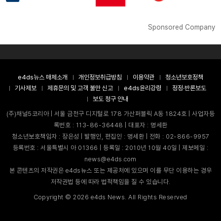
Sponsored Company
e4ds뉴스 매체소개
개인정보취급방침
이용약관
청소년보호정책
기사제보
제휴문의 및 고객 불만 신고
e4ds윤리강령
정정·반론보도
보도 청구 안내
(주)채널5코리아 | 서울 금천구 디지털로 178 가산퍼블릭 A동 1824호 | 사업자등
록번호 : 113-86-36448 | 대표자 : 명세환
청소년보호책임자 : 장은성 | 발행인, 편집인 : 명세환 | 전화 : 02-866-9957
등록번호 : 서울특별시 아 01366 | 등록일 : 2010년 10월 40일 | 제보메일 :
news@e4ds.com
본 콘텐츠의 저작권은 e4ds뉴스 또는 제공처에 있으며 이를 무단 이용하는 경우
저작권법 등에 따라 법적책임을 질 수 있습니다.
Copyright ©
2026
e4ds News. All Rights Reserved