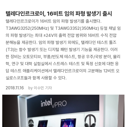
텔레다인르크로이, 16비트 임의 파형 발생기 출시
​텔레다인르크로이가 16비트 임의 파형 발생기를 출시했다.
T3AWG3252(250MHz) 및 T3AWG3352(350MHz) 듀얼 채널 임
의 파형 발생기는 최대 ±24V의 출력 전압 범위와 16비트 수직 전압
분해능을 제공한다. 임의 파형 발생기 외에도, 텔레다인 테스트 툴즈
(T3)는 함수 발생기 또는 디지털 패턴 발생기 기능을 제공한다. 이러
한 장비는 오토모티브, 부품/반도체 테스트, 항공 우주/국방 분야, 물리
학, 연구 및 대학 실험실에서 스트레스 테스트 및 특정 신호에 대한 응
답 테스트 애플리케이션에서 텔레다인르크로이의 고분해능 12비트 오
실로스코프들과 함께 사용할 수 있다.
2018.11.16
by
이수민 기자