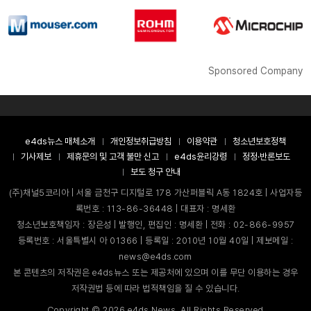
Sponsored Company
e4ds뉴스 매체소개
개인정보취급방침
이용약관
청소년보호정책
기사제보
제휴문의 및 고객 불만 신고
e4ds윤리강령
정정·반론보도
보도 청구 안내
(주)채널5코리아 | 서울 금천구 디지털로 178 가산퍼블릭 A동 1824호 | 사업자등
록번호 : 113-86-36448 | 대표자 : 명세환
청소년보호책임자 : 장은성 | 발행인, 편집인 : 명세환 | 전화 : 02-866-9957
등록번호 : 서울특별시 아 01366 | 등록일 : 2010년 10월 40일 | 제보메일 :
news@e4ds.com
본 콘텐츠의 저작권은 e4ds뉴스 또는 제공처에 있으며 이를 무단 이용하는 경우
저작권법 등에 따라 법적책임을 질 수 있습니다.
Copyright ©
2026
e4ds News. All Rights Reserved