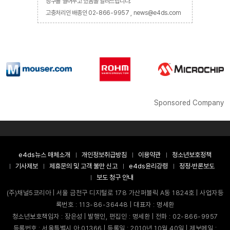
창구를 열어두고 있음을 알려드립니다.
고충처리인 배종인 02-866-9957 , news@e4ds.com
Sponsored Company
e4ds뉴스 매체소개
개인정보취급방침
이용약관
청소년보호정책
기사제보
제휴문의 및 고객 불만 신고
e4ds윤리강령
정정·반론보도
보도 청구 안내
(주)채널5코리아 | 서울 금천구 디지털로 178 가산퍼블릭 A동 1824호 | 사업자등
록번호 : 113-86-36448 | 대표자 : 명세환
청소년보호책임자 : 장은성 | 발행인, 편집인 : 명세환 | 전화 : 02-866-9957
등록번호 : 서울특별시 아 01366 | 등록일 : 2010년 10월 40일 | 제보메일 :