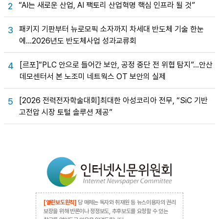
“AI는 새로운 산업, AI 팩토리 산업혁명 핵심 인프라 될 것”
2
패키지 기판부터 뉴로모픽 소자까지 차세대 반도체 기술 한눈
3
에…2026년도 반도체사업 성과교류회
[르포]“PLC 안으로 들어간 보안, 공정 중단 전 위협 탐지”…안산
4
데모센터서 본 노조미 네트웍스 OT 보안의 실제
[2026 전력전자학술대회]최대한 아성코리아 전무, “SiC 기반
5
고전압 시장 토털 솔루션 제공”
[열린보도원칙]
당 매체는 독자와 취재원 등 뉴스이용자의 권리
보장을 위해 반론이나 정정보도, 추후보도를 요청할 수 있는