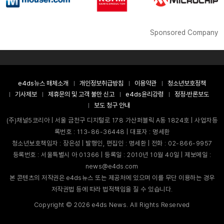
Sponsored Company
e4ds뉴스 매체소개
개인정보취급방침
이용약관
청소년보호정책
기사제보
제휴문의 및 고객 불만 신고
e4ds윤리강령
정정·반론보도
보도 청구 안내
(주)채널5코리아 | 서울 금천구 디지털로 178 가산퍼블릭 A동 1824호 | 사업자등
록번호 : 113-86-36448 | 대표자 : 명세환
청소년보호책임자 : 장은성 | 발행인, 편집인 : 명세환 | 전화 : 02-866-9957
등록번호 : 서울특별시 아 01366 | 등록일 : 2010년 10월 40일 | 제보메일 :
news@e4ds.com
본 콘텐츠의 저작권은 e4ds뉴스 또는 제공처에 있으며 이를 무단 이용하는 경우
저작권법 등에 따라 법적책임을 질 수 있습니다.
Copyright ©
2026
e4ds News. All Rights Reserved