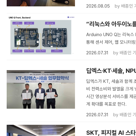
2026.08.05
by
배종인 
“리눅스와 아두이노를 한
Arduino UNO Q는 리눅
통해 센서 제어, 웹 모니터링,
2026.07.31
by
배종인 
딥엑스·KT·세솔, NP
딥엑스가 KT, 세솔과 함께 초
비 전력소비와 발열을 크게 낮
시간 영상분석 서비스를 제공
계 확대를 목표로 한다.
2026.07.31
by
배종인 
SKT, 피지컬 AI 