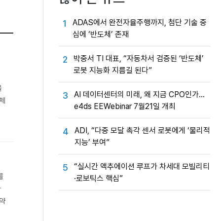
ADAS에서 완전자율주행까지, 첨단 기술 중
1
심에 ‘반도체’ 존재
박중서 TI 대표, “자동차서 검증된 ‘반도체’
2
로봇 지능화 지름길 된다”
을
AI 데이터센터의 미래, 왜 지금 CPO인가…
3
도체
e4ds EEWebinar 7월21일 개최
ADI, “다중 모달 촉각 센서 로봇에게 ‘물리적
4
지능’ 부여”
“실시간 액추에이션 루프가 차세대 모빌리티
5
를
·로보틱스 핵심”
환
동약