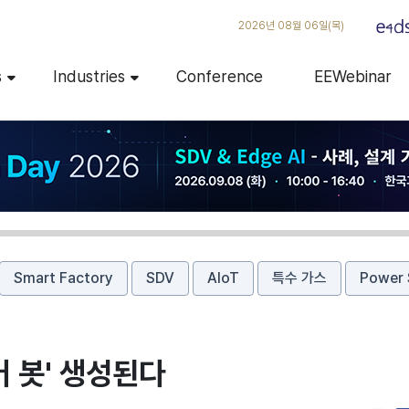
2026년 08월 06일(목)
s
Industries
Conference
EEWebinar
Smart Factory
SDV
AIoT
특수 가스
Power 
 봇' 생성된다