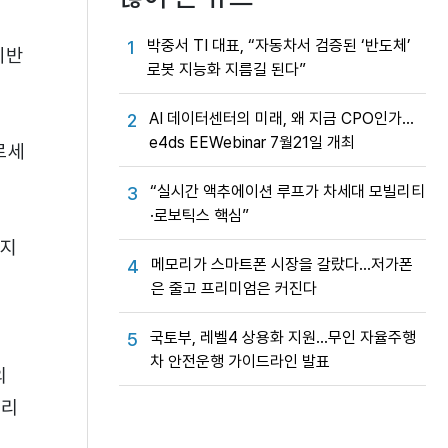
박중서 TI 대표, “자동차서 검증된 ‘반도체’
1
기반
로봇 지능화 지름길 된다”
AI 데이터센터의 미래, 왜 지금 CPO인가…
2
e4ds EEWebinar 7월21일 개최
로세
“실시간 액추에이션 루프가 차세대 모빌리티
3
·로보틱스 핵심”
까지
메모리가 스마트폰 시장을 갈랐다…저가폰
4
지
은 줄고 프리미엄은 커진다
국토부, 레벨4 상용화 지원…무인 자율주행
5
차 안전운행 가이드라인 발표
의
느리