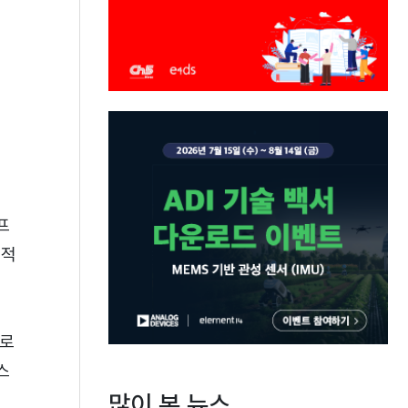
프
복적
으로
스
많이 본 뉴스