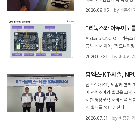
2026.08.05
by
배종인 
“리눅스와 아두이노를 한
Arduino UNO Q는 리눅
통해 센서 제어, 웹 모니터링,
2026.07.31
by
배종인 
딥엑스·KT·세솔, NP
딥엑스가 KT, 세솔과 함께 초
비 전력소비와 발열을 크게 낮
시간 영상분석 서비스를 제공
계 확대를 목표로 한다.
2026.07.31
by
배종인 