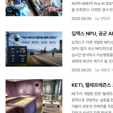
ADI와 AMD의 Kria A
을 단축한다. 다양한 센서·인
2026.08.06
by
편집부
딥엑스 NPU, 공군 
딥엑스가 자체 개발한 NPU
GPU 없이 국산 NPU만으로
실시간 분석하고 이상행동을 탐
생태계 확산의 계기가 될 것
2026.08.05
by
배종인 
KETI, 텔레프레즌스
KETI가 개발한 로봇-텔
원격으로 관람하는 실증을 완료
아들이 로봇과 카메라를 직접
자와 도서산간 지역 학생 등