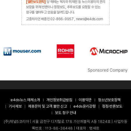
[열린보도원칙]
당 매체는 독자와 취재원 등 뉴스이용자의 권리
보장을 위해 반론이나 정정보도, 추후보도를 요청할 수 있는
창구를 열어두고 있음을 알려드립니다.
고충처리인 배종인 02-866-9957 , news@e4ds.com
Sponsored Company
e4ds뉴스 매체소개
개인정보취급방침
이용약관
청소년보호정책
기사제보
제휴문의 및 고객 불만 신고
e4ds윤리강령
정정·반론보도
보도 청구 안내
(주)채널5코리아 | 서울 금천구 디지털로 178 가산퍼블릭 A동 1824호 | 사업자등
록번호 : 113-86-36448 | 대표자 : 명세환