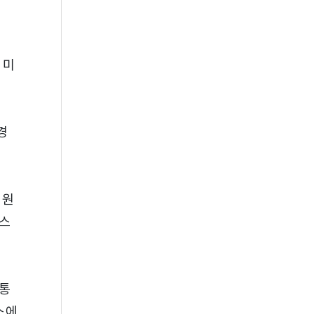
 미
경
제원
비스
동통
스에