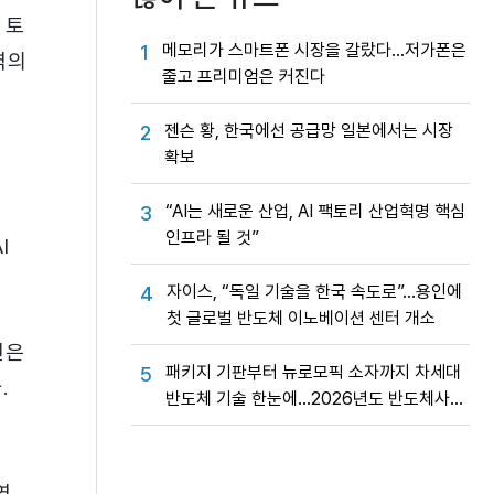
 토
메모리가 스마트폰 시장을 갈랐다…저가폰은
1
역의
줄고 프리미엄은 커진다
젠슨 황, 한국에선 공급망 일본에서는 시장
2
확보
“AI는 새로운 산업, AI 팩토리 산업혁명 핵심
3
인프라 될 것”
I
자이스, “독일 기술을 한국 속도로”…용인에
4
첫 글로벌 반도체 이노베이션 센터 개소
신은
패키지 기판부터 뉴로모픽 소자까지 차세대
5
다.
반도체 기술 한눈에…2026년도 반도체사업
성과교류회
역