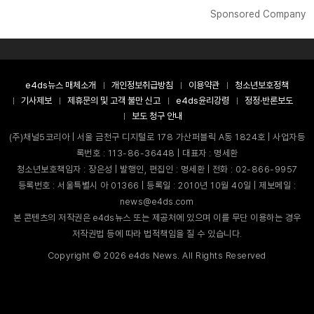
Sponsored Company
e4ds뉴스 매체소개
개인정보취급방침
이용약관
청소년보호정책
기사제보
제휴문의 및 고객 불만 신고
e4ds윤리강령
정정·반론보도
보도 청구 안내
(주)채널5코리아 | 서울 금천구 디지털로 178 가산퍼블릭 A동 1824호 | 사업자등
록번호 : 113-86-36448 | 대표자 : 명세환
청소년보호책임자 : 장은성 | 발행인, 편집인 : 명세환 | 전화 : 02-866-9957
등록번호 : 서울특별시 아 01366 | 등록일 : 2010년 10월 40일 | 제보메일 :
news@e4ds.com
본 콘텐츠의 저작권은 e4ds뉴스 또는 제공처에 있으며 이를 무단 이용하는 경우
저작권법 등에 따라 법적책임을 질 수 있습니다.
Copyright ©
2026
e4ds News. All Rights Reserved