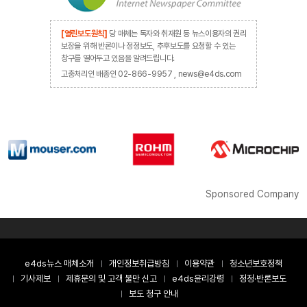
[열린보도원칙]
당 매체는 독자와 취재원 등 뉴스이용자의 권리
보장을 위해 반론이나 정정보도, 추후보도를 요청할 수 있는
창구를 열어두고 있음을 알려드립니다.
고충처리인 배종인 02-866-9957 , news@e4ds.com
Sponsored Company
e4ds뉴스 매체소개
개인정보취급방침
이용약관
청소년보호정책
기사제보
제휴문의 및 고객 불만 신고
e4ds윤리강령
정정·반론보도
보도 청구 안내