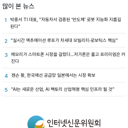
많이 본 뉴스
박중서 TI 대표, “자동차서 검증된 ‘반도체’ 로봇 지능화 지름길
1
된다”
“실시간 액추에이션 루프가 차세대 모빌리티·로보틱스 핵심”
2
메모리가 스마트폰 시장을 갈랐다…저가폰은 줄고 프리미엄은 커
3
진다
젠슨 황, 한국에선 공급망 일본에서는 시장 확보
4
“AI는 새로운 산업, AI 팩토리 산업혁명 핵심 인프라 될 것”
5