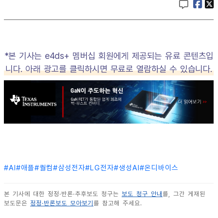
*본 기사는 e4ds+ 멤버십 회원에게 제공되는 유료 콘텐츠입
니다. 아래 광고를 클릭하시면 무료로 열람하실 수 있습니다.
#
AI
#
애플
#
퀄컴
#
삼성전자
#
LG전자
#
생성AI
#
온디바이스
본 기사에 대한 정정·반론·추후보도 청구는
보도 청구 안내
를, 그간 게재된
보도문은
정정·반론보도 모아보기
를 참고해 주세요.