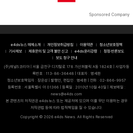
Sponsored Company
e4ds뉴스 매체소개
개인정보취급방침
이용약관
청소년보호정책
기사제보
제휴문의 및 고객 불만 신고
e4ds윤리강령
정정·반론보도
보도 청구 안내
(주)채널5코리아 | 서울 금천구 디지털로 178 가산퍼블릭 A동 1824호 | 사업자등
록번호 : 113-86-36448 | 대표자 : 명세환
청소년보호책임자 : 장은성 | 발행인, 편집인 : 명세환 | 전화 : 02-866-9957
등록번호 : 서울특별시 아 01366 | 등록일 : 2010년 10월 40일 | 제보메일 :
news@e4ds.com
본 콘텐츠의 저작권은 e4ds뉴스 또는 제공처에 있으며 이를 무단 이용하는 경우
저작권법 등에 따라 법적책임을 질 수 있습니다.
Copyright ©
2026
e4ds News. All Rights Reserved