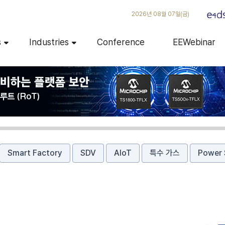
2026년 08월 07일(금)
s
Industries
Conference
EEWebinar
Smart Factory
SDV
AIoT
특수 가스
Power 