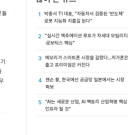
모듈
박중서 TI 대표, “자동차서 검증된 ‘반도체’
1
로봇 지능화 지름길 된다”
“실시간 액추에이션 루프가 차세대 모빌리티
2
·로보틱스 핵심”
메모리가 스마트폰 시장을 갈랐다…저가폰은
3
되기
줄고 프리미엄은 커진다
듈
젠슨 황, 한국에선 공급망 일본에서는 시장
4
우
확보
“AI는 새로운 산업, AI 팩토리 산업혁명 핵심
5
인프라 될 것”