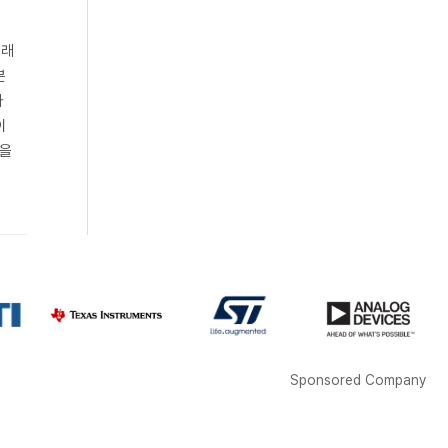
거래
분
자
이
업을
Sponsored Company