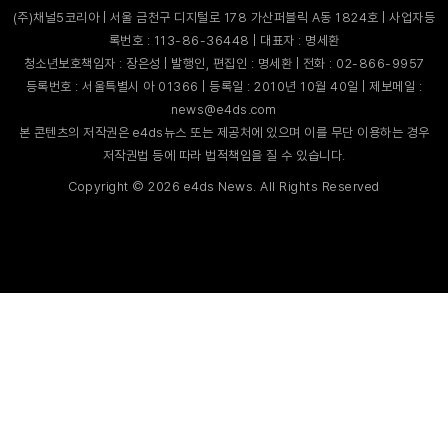
(주)채널5코리아 | 서울 금천구 디지털로 178 가산퍼블릭 A동 1824호 | 사업자등
록번호 : 113-86-36448 | 대표자 : 명세환
청소년보호책임자 : 장은성 | 발행인, 편집인 : 명세환 | 전화 : 02-866-9957
등록번호 : 서울특별시 아 01366 | 등록일 : 2010년 10월 40일 | 제보메일 :
news@e4ds.com
본 콘텐츠의 저작권은 e4ds뉴스 또는 제공처에 있으며 이를 무단 이용하는 경우
저작권법 등에 따라 법적책임을 질 수 있습니다.
Copyright ©
2026
e4ds News. All Rights Reserved