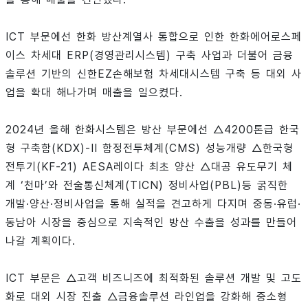
ICT 부문에선 한화 방산계열사 통합으로 인한 한화에어로스페
이스 차세대 ERP(경영관리시스템) 구축 사업과 더불어 금융
솔루션 기반의 신한EZ손해보험 차세대시스템 구축 등 대외 사
업을 확대 해나가며 매출을 일으켰다.
2024년 올해 한화시스템은 방산 부문에선 △4200톤급 한국
형 구축함(KDX)-II 함정전투체계(CMS) 성능개량 △한국형
전투기(KF-21) AESA레이다 최초 양산 △대공 유도무기 체
계 ‘천마’와 전술통신체계(TICN) 정비사업(PBL)등 굵직한
개발·양산·정비사업을 통해 실적을 견고하게 다지며 중동·유럽·
동남아 시장을 중심으로 지속적인 방산 수출을 성과를 만들어
나갈 계획이다.
ICT 부문은 △고객 비즈니즈에 최적화된 솔루션 개발 및 고도
화로 대외 시장 진출 △금융솔루션 라인업을 강화해 중소형