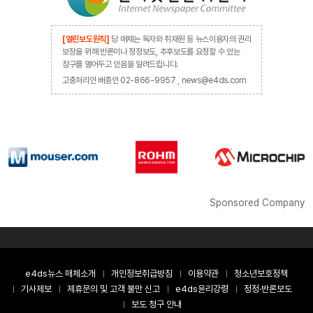
[열린보도원칙]
당 매체는 독자와 취재원 등 뉴스이용자의 권리
보장을 위해 반론이나 정정보도, 추후보도를 요청할 수 있는
창구를 열어두고 있음을 알려드립니다.
고충처리인 배종인 02-866-9957 , news@e4ds.com
Sponsored Company
e4ds뉴스 매체소개
개인정보취급방침
이용약관
청소년보호정책
기사제보
제휴문의 및 고객 불만 신고
e4ds윤리강령
정정·반론보도
보도 청구 안내