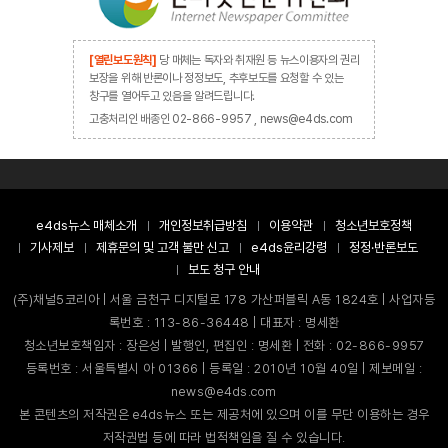
[열린보도원칙]
당 매체는 독자와 취재원 등 뉴스이용자의 권리
보장을 위해 반론이나 정정보도, 추후보도를 요청할 수 있는
창구를 열어두고 있음을 알려드립니다.
고충처리인 배종인 02-866-9957 , news@e4ds.com
e4ds뉴스 매체소개
개인정보취급방침
이용약관
청소년보호정책
기사제보
제휴문의 및 고객 불만 신고
e4ds윤리강령
정정·반론보도
보도 청구 안내
(주)채널5코리아 | 서울 금천구 디지털로 178 가산퍼블릭 A동 1824호 | 사업자등
록번호 : 113-86-36448 | 대표자 : 명세환
청소년보호책임자 : 장은성 | 발행인, 편집인 : 명세환 | 전화 : 02-866-9957
등록번호 : 서울특별시 아 01366 | 등록일 : 2010년 10월 40일 | 제보메일 :
news@e4ds.com
본 콘텐츠의 저작권은 e4ds뉴스 또는 제공처에 있으며 이를 무단 이용하는 경우
저작권법 등에 따라 법적책임을 질 수 있습니다.