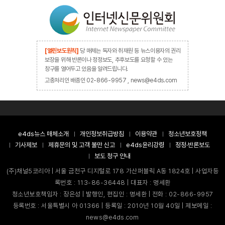
[열린보도원칙]
당 매체는 독자와 취재원 등 뉴스이용자의 권리
보장을 위해 반론이나 정정보도, 추후보도를 요청할 수 있는
창구를 열어두고 있음을 알려드립니다.
고충처리인 배종인 02-866-9957 , news@e4ds.com
e4ds뉴스 매체소개
개인정보취급방침
이용약관
청소년보호정책
기사제보
제휴문의 및 고객 불만 신고
e4ds윤리강령
정정·반론보도
보도 청구 안내
(주)채널5코리아 | 서울 금천구 디지털로 178 가산퍼블릭 A동 1824호 | 사업자등
록번호 : 113-86-36448 | 대표자 : 명세환
청소년보호책임자 : 장은성 | 발행인, 편집인 : 명세환 | 전화 : 02-866-9957
등록번호 : 서울특별시 아 01366 | 등록일 : 2010년 10월 40일 | 제보메일 :
news@e4ds.com